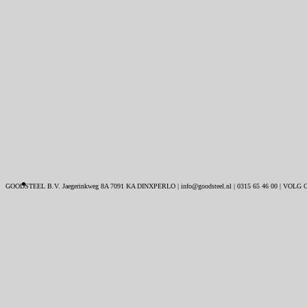
GOODSTEEL B.V. Jaegerinkweg 8A 7091 KA DINXPERLO |
info@goodsteel.nl
|
0315 65 46 00
| VOLG 